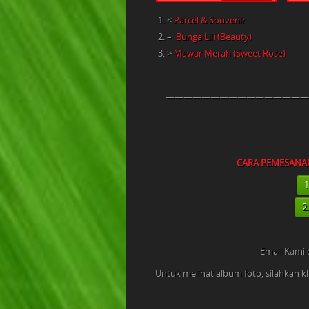
<
Parcel & Souvenir
–
Bunga Lili (Beauty)
>
Mawar Merah (Sweet Rose)
————————————————
CARA PEMESANA
1
2
Email Kami d
Untuk melihat album foto, silahkan k