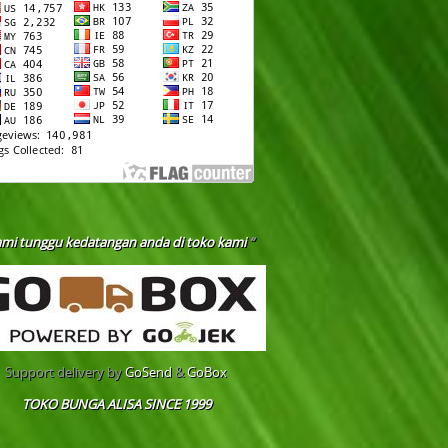
ami tunggu kedatangan anda di
toko kami
“
Support delivery by
GoSend
&
GoBox
TOKO BUNGA ALISA SINCE 1999