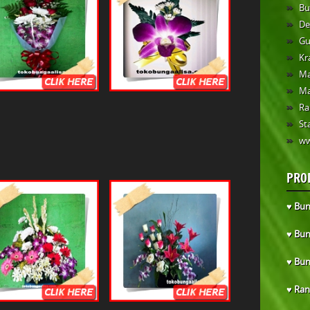
Bu
De
Gu
Kr
Ma
Ma
Ra
St
ww
PRO
♥ Bun
♥ Bun
♥ Bun
♥ Ran