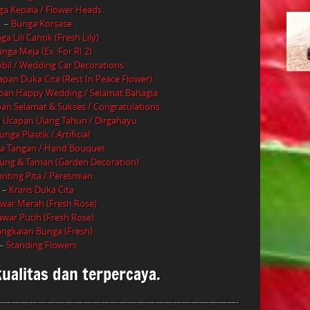
a Kepala / Flower Heads
–
Bunga Korsase
a Lili Cantik (Fresh Lily)
nga Meja (Ex :For RI 2)
il / Wedding Car Decorations
pan Duka Cita (Rest In Peace Flower)
an Happy Wedding / Selamat Bahagia
n Selamat & Sukses / Congratulations
 Ucapan Ulang Tahun / Dirgahayu
unga Plastik / Artificial
a Tangan / Hand Bouquet
ung & Taman (Garden Decoration)
nting Pita / Peresmian
–
Krans Duka Cita
war Merah (Fresh Rose)
war Putih (Fresh Rose)
ngkaian Bunga (Fresh)
–
Standing Flowers
ualitas dan terpercaya.
——————————————————————————-