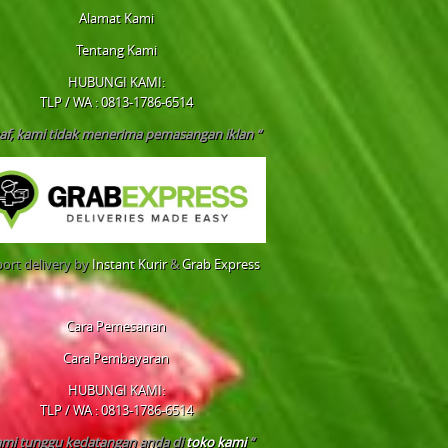
Alamat Kami
Tentang Kami
HUBUNGI KAMI:
TLP / WA : 0813-1786-6514
af, kami tidak menerima pemasangan iklan “
ort delivery by
Instant Kurir
&
Grab Express
Cara Pemesanan
Cara Pembayaran
HUBUNGI KAMI:
TLP / WA : 0813-1786-6514
ami tunggu kedatangan anda di
toko kami
“