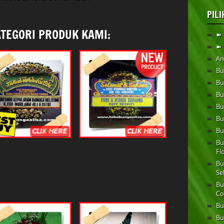
PIL
ATEGORI PRODUK KAMI:
➽ 
➽ 
An
Bu
Bu
Bu
Bu
Bu
Bu
Bu
Fl
Bu
Se
Bu
Co
Bu
Bu