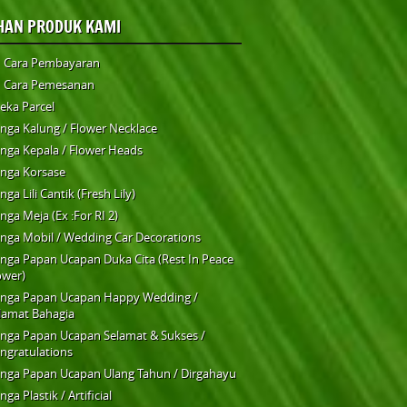
IHAN PRODUK KAMI
Cara Pembayaran
Cara Pemesanan
eka Parcel
nga Kalung / Flower Necklace
nga Kepala / Flower Heads
nga Korsase
nga Lili Cantik (Fresh Lily)
nga Meja (Ex :For RI 2)
nga Mobil / Wedding Car Decorations
nga Papan Ucapan Duka Cita (Rest In Peace
ower)
nga Papan Ucapan Happy Wedding /
lamat Bahagia
nga Papan Ucapan Selamat & Sukses /
ngratulations
nga Papan Ucapan Ulang Tahun / Dirgahayu
nga Plastik / Artificial