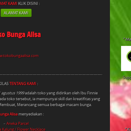
MAT KAMI
KLIK DISINI :
ALAMAT KAMI
ko Bunga Alisa
” Ma
.tokobungaalisa.com
———————————————————————————-
Supp
KILAS
TENTANG KAMI
:
 agustus 1999
adalah toko yang didirikan oleh Ibu Finnie
 toko tersebut, ia mempunyai skill dan kreatifitas yang
, Membuat, Merancang semua berbagai macam bunga.
unga Alisa
menyediakan :
–
Aneka Parcel
” K
 Kalung / Flower Necklace