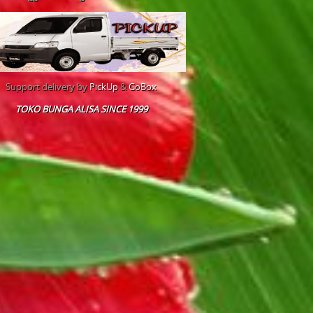
Support delivery by
PickUp
&
GoBox
TOKO BUNGA ALISA SINCE 1999