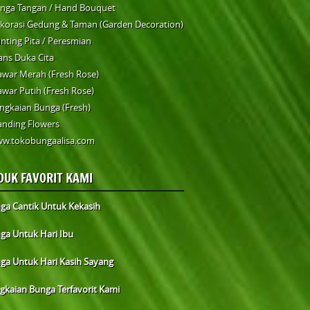
nga Tangan / Hand Bouquet
korasi Gedung & Taman (Garden Decoration)
nting Pita / Peresmian
ans Duka Cita
war Merah (Fresh Rose)
war Putih (Fresh Rose)
ngkaian Bunga (Fresh)
anding Flowers
w.tokobungaalisa.com
DUK FAVORIT KAMI
ga Cantik Untuk Kekasih
ga Untuk Hari Ibu
ga Untuk Hari Kasih Sayang
gkaian Bunga Terfavorit Kami