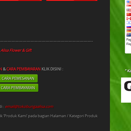
————————————————————————–
Alisa Flower & Gift
N
&
CARA PEMBAYARAN
KLIK DISINI :
” K
. CARA PEMESANAN
. CARA PEMBAYARAN
i :
email@tokobungaalisa.com
lik ‘Produk Kami’ pada bagian Halaman / Kategori Produk