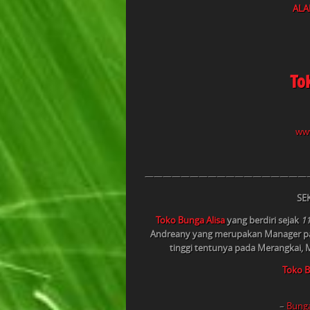
ALA
To
www
——————————————————
SE
Toko Bunga Alisa
yang berdiri sejak
11
Andreany yang merupakan Manager pada
tinggi tentunya pada Merangkai
Toko B
–
Bunga