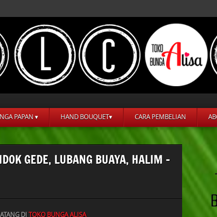
NGA PAPAN ▾
HAND BOUQUET▾
CARA PEMBELIAN
AB
NDOK GEDE, LUBANG BUAYA, HALIM –
ATANG DI
TOKO BUNGA ALISA