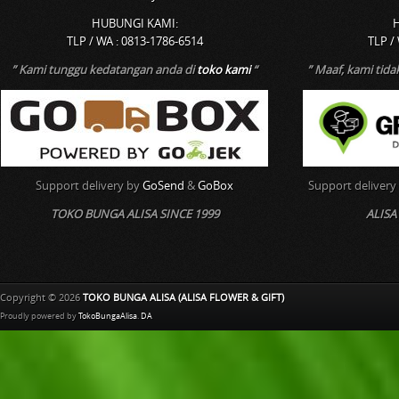
HUBUNGI KAMI:
TLP / WA : 0813-1786-6514
TLP /
” Kami tunggu kedatangan anda di
toko kami
“
” Maaf, kami tid
Support delivery by
GoSend
&
GoBox
Support delivery
TOKO BUNGA ALISA SINCE 1999
ALISA
Copyright © 2026
TOKO BUNGA ALISA (ALISA FLOWER & GIFT)
Proudly powered by
TokoBungaAlisa
.
DA