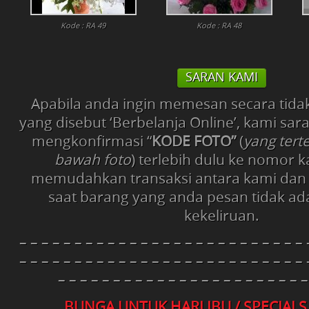
Kode : RA 49
Kode : RA 48
SARAN KAMI
Apabila anda ingin memesan secara tida
yang disebut ‘Berbelanja Online’, kami sa
mengkonfirmasi “
KODE FOTO”
(
yang tert
bawah foto
) terlebih dulu ke nomor 
memudahkan transaksi antara kami dan
saat barang yang anda pesan tidak ad
kekeliruan.
– – – – – – – – – – – – – – – – – – – – – – – – – – 
– – – – – – – – – – – – – – – – – – – – – – – – – – 
– – – – – – – – – – – – – – – – – – – – – – –
BUNGA UNTUK HARI IBU / SPECIAL