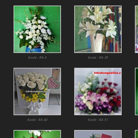
HARI
IBU
/
SPECIALS
FOR
MOM
Kode : RA 4
Kode : RA 39
Kode : RA 40
Kode : RA 51