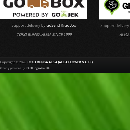
Support delivery by
GoSend
&
GoBox
Support delivery
TOKO BUNGA ALISA SINCE 1999
ALISA
Copyright © 2026
TOKO BUNGA ALISA (ALISA FLOWER & GIFT)
Proudly powered by
TokoBungaAlisa
.
DA