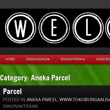
HOME
ANEKA BUNGA▾
BUNGA PAPAN ▾
HAND B
Category: Aneka Parcel
Parcel
POSTED IN
ANEKA PARCEL
,
WWW.TOKOBUNGAALIS
PADA
DINONAKTIFKAN