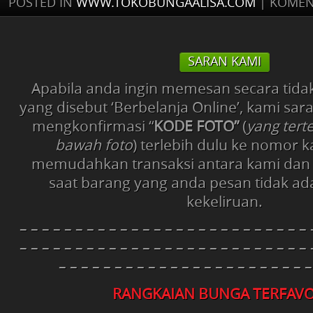
POSTED IN
WWW.TOKOBUNGAALISA.COM
|
KOMEN
SARAN KAMI
Apabila anda ingin memesan secara tida
yang disebut ‘Berbelanja Online’, kami sa
mengkonfirmasi “
KODE FOTO”
(
yang tert
bawah foto
) terlebih dulu ke nomor 
memudahkan transaksi antara kami dan
saat barang yang anda pesan tidak ad
kekeliruan.
– – – – – – – – – – – – – – – – – – – – – – – – – – 
– – – – – – – – – – – – – – – – – – – – – – – – – – 
– – – – – – – – – – – – – – – – – – – – – – –
RANGKAIAN BUNGA TERFAVO