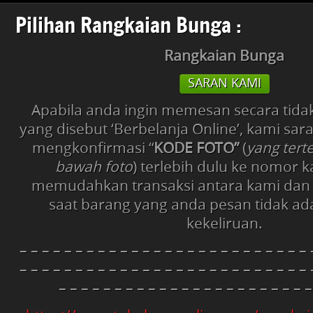
RANGKAIAN
BUNGA
Pilihan Rangkaian Bunga :
(FRESH)
Rangkaian Bunga
SARAN KAMI
Apabila anda ingin memesan secara tida
yang disebut ‘Berbelanja Online’, kami sa
mengkonfirmasi “
KODE FOTO”
(
yang tert
bawah foto
) terlebih dulu ke nomor 
memudahkan transaksi antara kami dan
saat barang yang anda pesan tidak ad
kekeliruan.
– – – – – – – – – – – – – – – – – – – – – – – – – – 
– – – – – – – – – – – – – – – – – – – – – – – – – – 
– – – – – – – – – – – – – – – – – – – – – – –