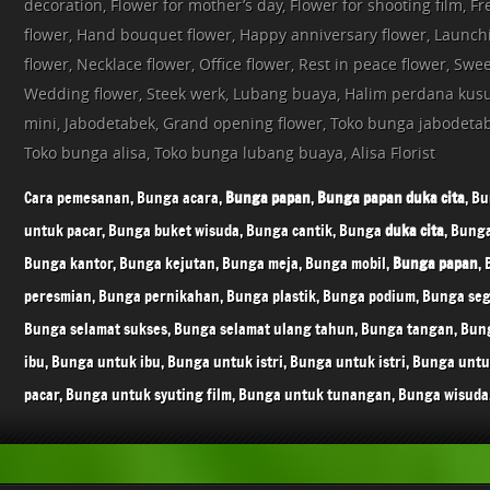
decoration, Flower for mother’s day, Flower for shooting film, F
flower, Hand bouquet flower, Happy anniversary flower, Launch
flower, Necklace flower, Office flower, Rest in peace flower, Swee
Wedding flower, Steek werk, Lubang buaya, Halim perdana ku
mini, Jabodetabek, Grand opening flower, Toko bunga jabodetab
Toko bunga alisa, Toko bunga lubang buaya, Alisa Florist
Cara pemesanan, Bunga acara,
Bunga papan
,
Bunga papan
duka cita
, B
untuk pacar, Bunga buket wisuda, Bunga cantik, Bunga
duka cita
, Bung
Bunga kantor, Bunga kejutan, Bunga meja, Bunga mobil,
Bunga papan
,
peresmian, Bunga pernikahan, Bunga plastik, Bunga podium, Bunga seg
Bunga selamat sukses, Bunga selamat ulang tahun, Bunga tangan, Bun
ibu, Bunga untuk ibu, Bunga untuk istri, Bunga untuk istri, Bunga unt
pacar, Bunga untuk syuting film, Bunga untuk tunangan, Bunga wisuda