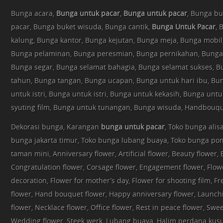
Bunga acara,
Bunga untuk pacar
,
Bunga untuk pacar
, Bunga bu
pacar, Bunga buket wisuda, Bunga cantik,
Bunga Untuk Pacar
, 
kalung, Bunga kantor, Bunga kejutan, Bunga meja, Bunga mobil
Bunga pelaminan, Bunga peresmian, Bunga pernikahan, Bunga 
Bunga segar, Bunga selamat bahagia, Bunga selamat sukses, B
tahun, Bunga tangan, Bunga ucapan, Bunga untuk hari ibu, Bu
untuk istri, Bunga untuk istri, Bunga untuk kekasih, Bunga unt
syuting film, Bunga untuk tunangan, Bunga wisuda, Handbouqu
Dekorasi bunga, Karangan
bunga untuk pacar
, Toko bunga alis
bunga jakarta timur, Toko bunga lubang buaya, Toko bunga po
taman mini, Anniversary flower, Artificial flower, Beauty flower, 
Congratulation flower, Corsage flower, Engagement flower, Flowe
decoration, Flower for mother’s day, Flower for shooting film, F
flower, Hand bouquet flower, Happy anniversary flower, Launch
flower, Necklace flower, Office flower, Rest in peace flower, Swee
Wedding flower, Steek werk, Lubang buaya, Halim perdana ku