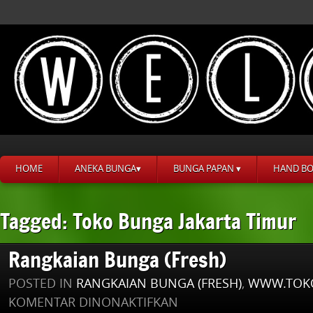
HOME
ANEKA BUNGA▾
BUNGA PAPAN ▾
HAND B
Tagged: Toko Bunga Jakarta Timur
Rangkaian Bunga (Fresh)
POSTED IN
RANGKAIAN BUNGA (FRESH)
,
WWW.TOK
PADA
KOMENTAR DINONAKTIFKAN